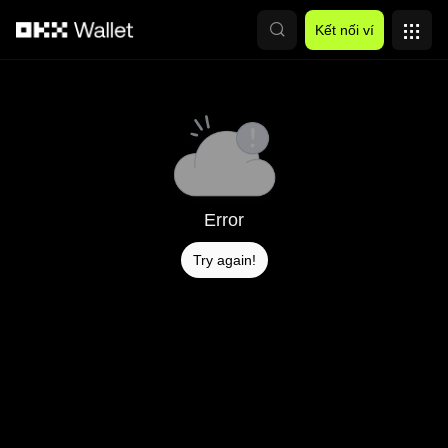
Chuyển đến nội dung chính
Kết nối ví
Error
Try again!