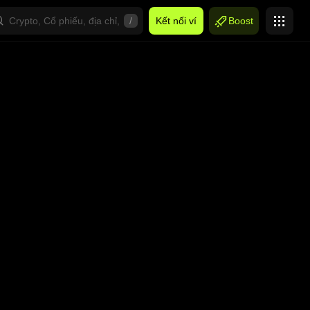
/
Kết nối ví
Boost