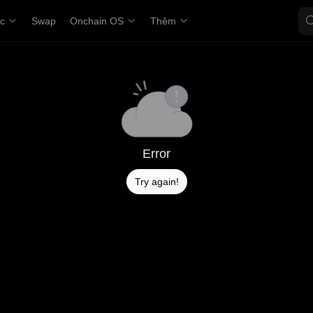
ợc
Swap
Onchain OS
Thêm
Error
Try again!