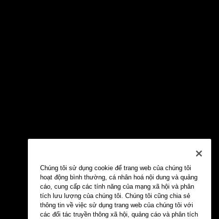
Chúng tôi sử dụng cookie để trang web của chúng tôi
hoạt động bình thường, cá nhân hoá nội dung và quảng
cáo, cung cấp các tính năng của mạng xã hội và phân
tích lưu lượng của chúng tôi. Chúng tôi cũng chia sẻ
thông tin về việc sử dụng trang web của chúng tôi với
các đối tác truyền thông xã hội, quảng cáo và phân tích