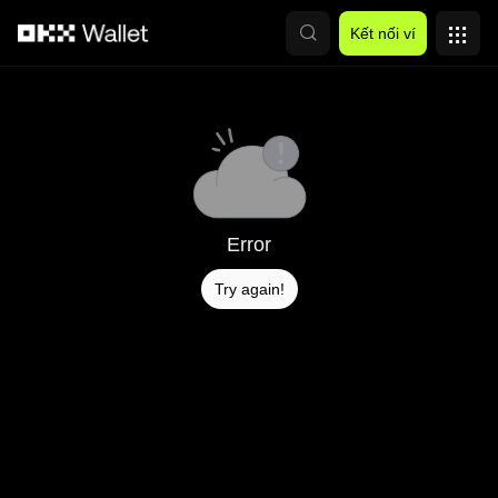
Chuyển đến nội dung chính
Kết nối ví
Error
Try again!