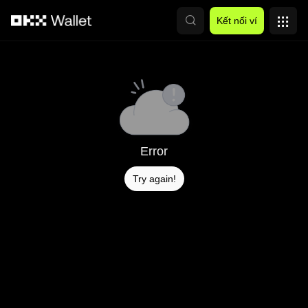
Chuyển đến nội dung chính
Kết nối ví
Error
Try again!