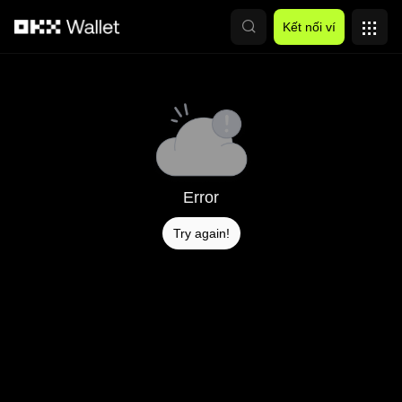
Chuyển đến nội dung chính
Kết nối ví
Error
Try again!