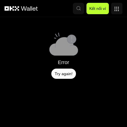
Chuyển đến nội dung chính
Kết nối ví
Error
Try again!