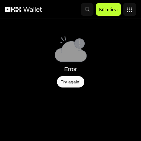
Chuyển đến nội dung chính
Kết nối ví
Error
Try again!