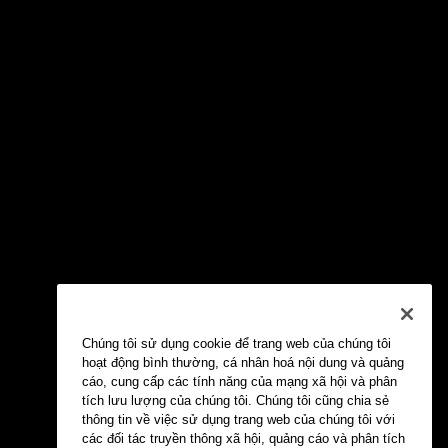
Chúng tôi sử dụng cookie để trang web của chúng tôi
hoạt động bình thường, cá nhân hoá nội dung và quảng
cáo, cung cấp các tính năng của mạng xã hội và phân
tích lưu lượng của chúng tôi. Chúng tôi cũng chia sẻ
thông tin về việc sử dụng trang web của chúng tôi với
các đối tác truyền thông xã hội, quảng cáo và phân tích