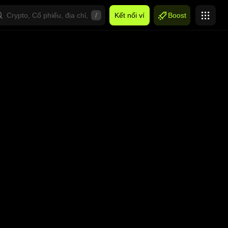
/
Kết nối ví
Boost