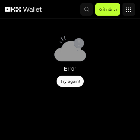
Chuyển đến nội dung chính
Kết nối ví
Error
Try again!