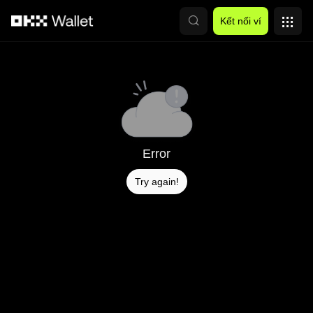
Chuyển đến nội dung chính
Kết nối ví
Error
Try again!