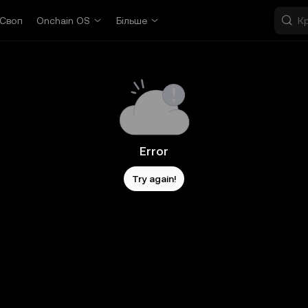
Своп
Onchain OS
Більше
Error
Try again!