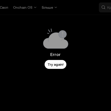
Своп
Onchain OS
Більше
Error
Try again!