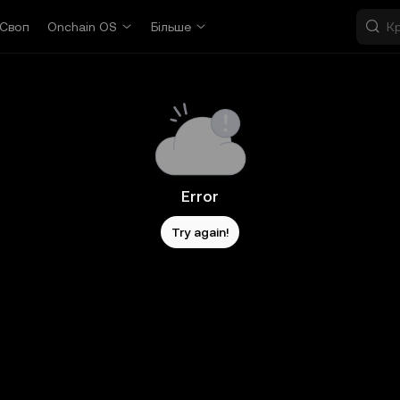
Своп
Onchain OS
Більше
Error
Try again!