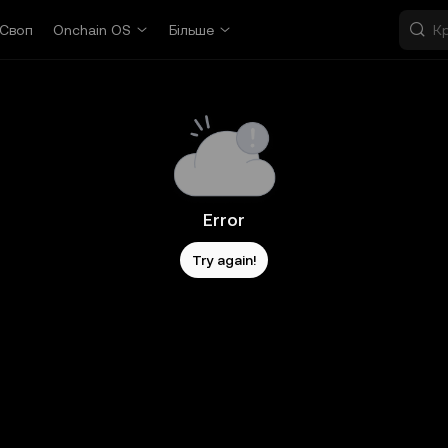
Своп
Onchain OS
Більше
Error
Try again!