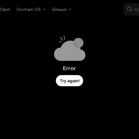
Своп
Onchain OS
Більше
Error
Try again!