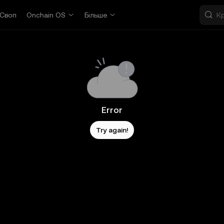
Своп
Onchain OS
Більше
Error
Try again!