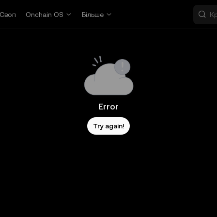
Своп
Onchain OS
Більше
Error
Try again!