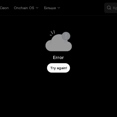
Своп
Onchain OS
Більше
Error
Try again!