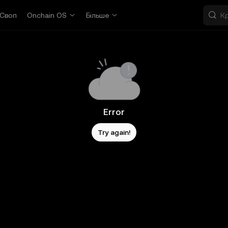
Своп
Onchain OS
Більше
Error
Try again!