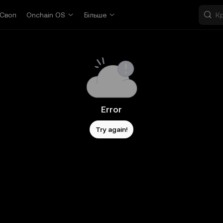
Своп
Onchain OS
Більше
Error
Try again!