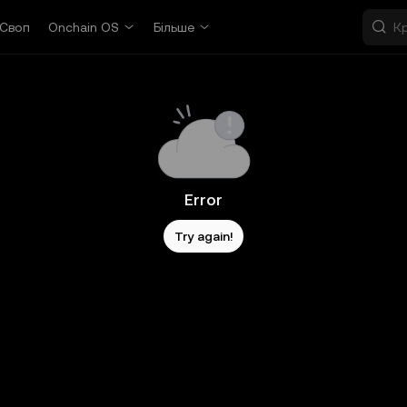
Своп
Onchain OS
Більше
Error
Try again!