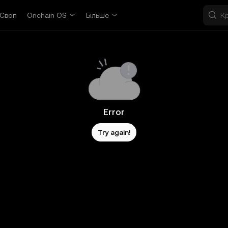
Своп
Onchain OS
Більше
Error
Try again!