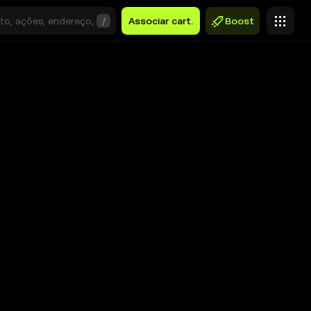
/
Associar cart.
Boost