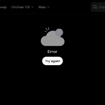
Swap
Onchain OS
Mais
Error
Try again!