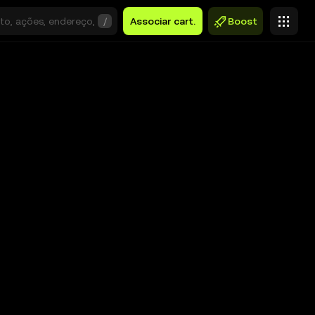
/
Associar cart.
Boost