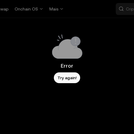
Swap
Onchain OS
Mais
Error
Try again!