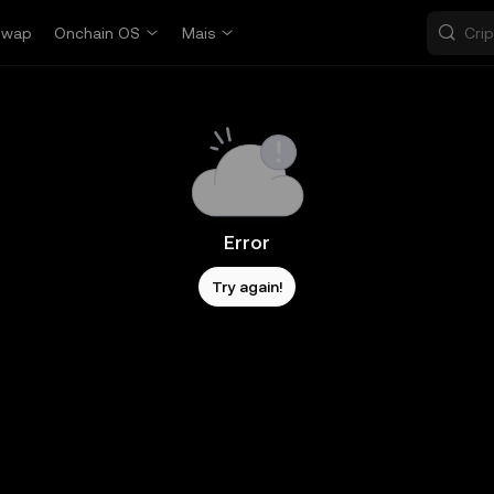
Swap
Onchain OS
Mais
Error
Try again!