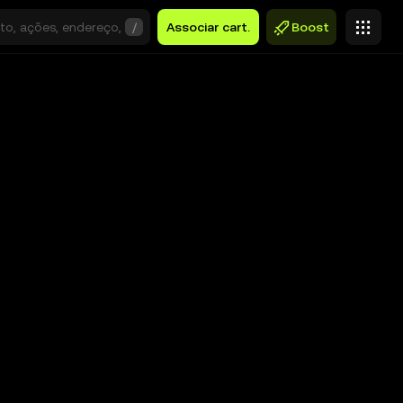
/
Associar cart.
Boost