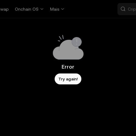
Swap
Onchain OS
Mais
Error
Try again!