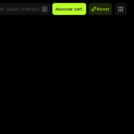
/
Associar cart.
Boost