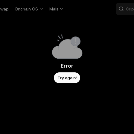
Swap
Onchain OS
Mais
Error
Try again!