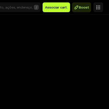
/
Associar cart.
Boost