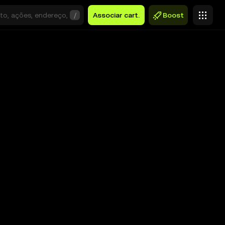
/
Associar cart.
Boost