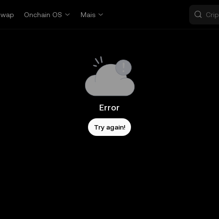
Swap
Onchain OS
Mais
Error
Try again!