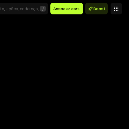
/
Associar cart.
Boost