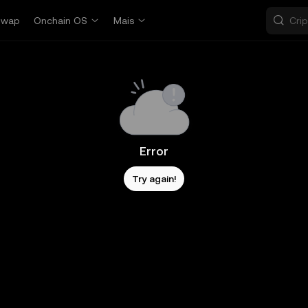
Swap
Onchain OS
Mais
Error
Try again!