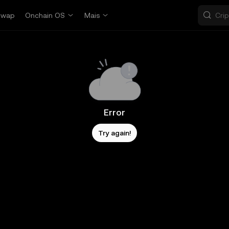
Swap
Onchain OS
Mais
Error
Try again!