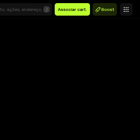
/
Associar cart.
Boost