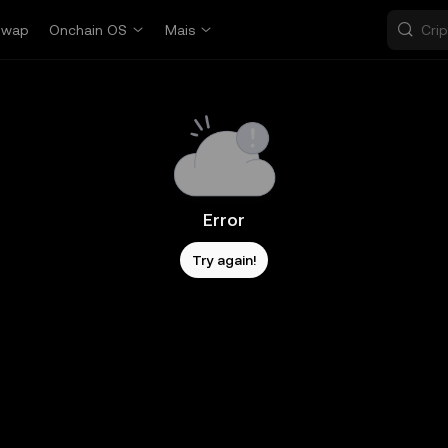
Swap
Onchain OS
Mais
Error
Try again!