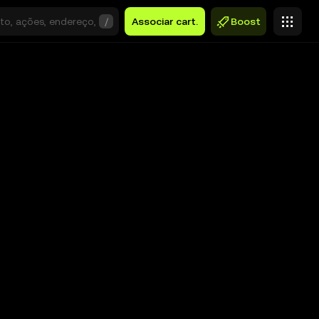
/
Associar cart.
Boost