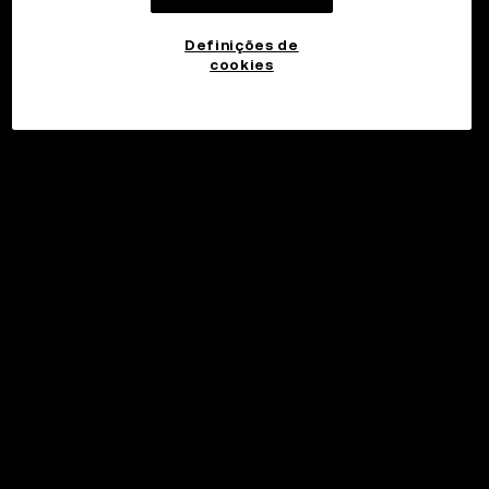
Definições de
cookies
©2017 - 2026 WEB3.OKX.COM
Português (Portugal)/USD