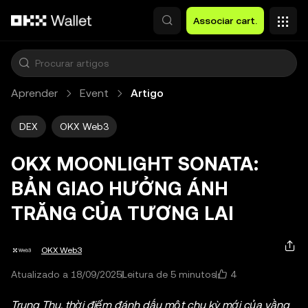
Avançar para conteúdo principal
Associar cart.
Aprender
Event
Artigo
DEX
OKX Web3
OKX MOONLIGHT SONATA:
BẢN GIAO HƯỞNG ÁNH
TRĂNG CỦA TƯƠNG LAI
OKX Web3
4
Atualizado a 18/09/2025
Leitura de 5 minutos
Trung Thu, thời điểm đánh dấu một chu kỳ mới của vầng