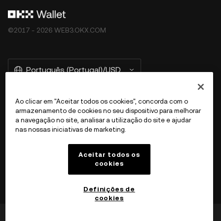
©2017 - 2026 WEB3.OKX.COM
Português (Portugal)/USD
Ao clicar em "Aceitar todos os cookies", concorda com o
armazenamento de cookies no seu dispositivo para melhorar
Mais informações sobre a OKX Web3
a navegação no site, analisar a utilização do site e ajudar
nas nossas iniciativas de marketing.
Produto
Aceitar todos os
cookies
Suporte
Definições de
cookies
Achou isto útil?
Sim
Não