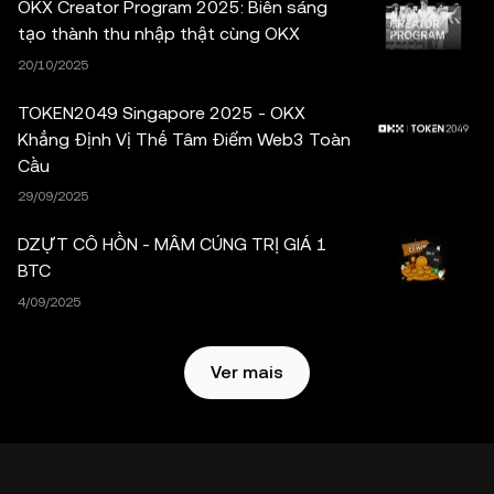
OKX Creator Program 2025: Biến sáng
por ferramentas de inteligência artificial (IA). Embora
tạo thành thu nhập thật cùng OKX
tenham sido tomadas todas as precauções razoáveis na
20/10/2025
preparação destes dados e gráficos, a OKX não assume
qualquer responsabilidade por erros ou omissões aqui
TOKEN2049 Singapore 2025 - OKX
expressos. A OKX Web3 Wallet e seus serviços auxiliares
Khẳng Định Vị Thế Tâm Điểm Web3 Toàn
não são fornecidos pela OKX Exchange e estão sujeitos
Cầu
aos
Termos de Serviço do Ecossistema Web3 da OKX
.
29/09/2025
DZỰT CÔ HỒN - MÂM CÚNG TRỊ GIÁ 1
BTC
4/09/2025
Ver mais