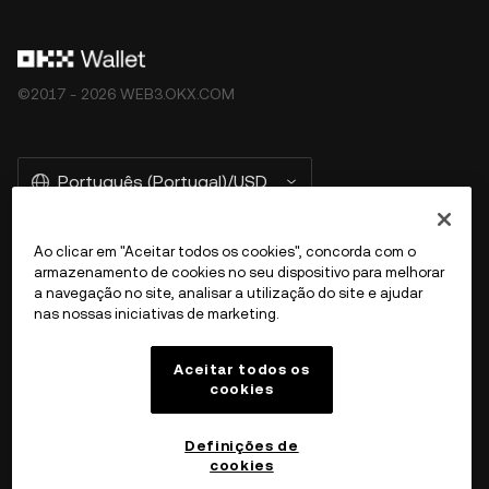
[Termos de Serviço do ecossistema OKX Web3]
(
https://web3.okx.com/help/okx-web3-ecosystem-
terms-of-service
"Termos de Serviço do ecossistema
©2017 - 2026 WEB3.OKX.COM
OKX Web3").
Português (Portugal)/USD
Ao clicar em "Aceitar todos os cookies", concorda com o
armazenamento de cookies no seu dispositivo para melhorar
Mais informações sobre a OKX Web3
a navegação no site, analisar a utilização do site e ajudar
nas nossas iniciativas de marketing.
Produto
Aceitar todos os
cookies
Suporte
Definições de
cookies