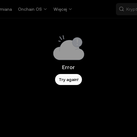
miana
Onchain OS
Więcej
Error
Try again!