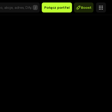
/
Połącz portfel
Boost