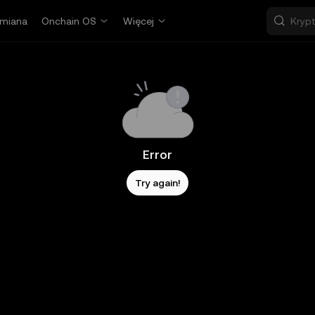
miana
Onchain OS
Więcej
Error
Try again!