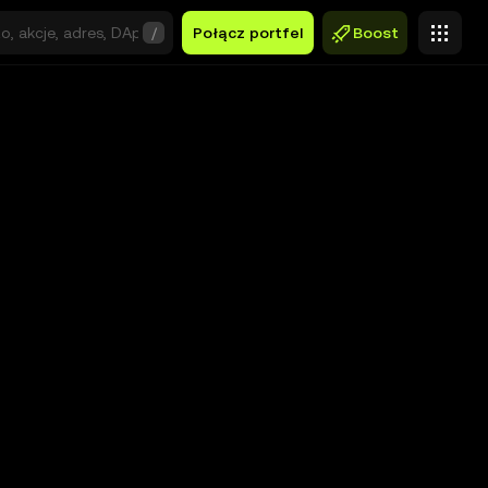
/
Połącz portfel
Boost