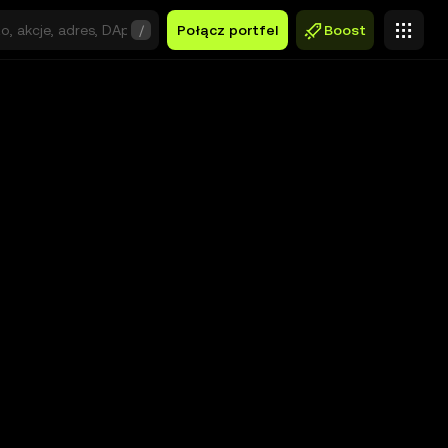
/
Połącz portfel
Boost