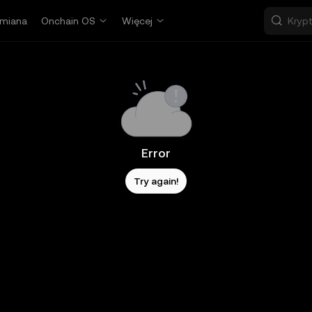
miana
Onchain OS
Więcej
Error
Try again!