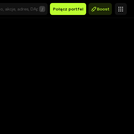
/
Połącz portfel
Boost