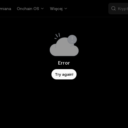
miana
Onchain OS
Więcej
Error
Try again!