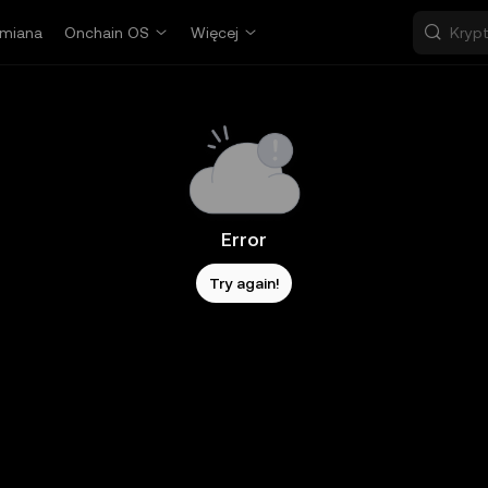
miana
Onchain OS
Więcej
Error
Try again!