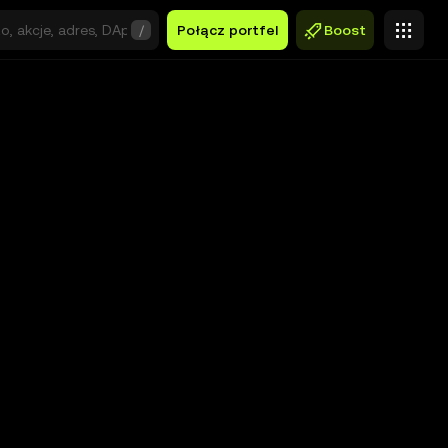
/
Połącz portfel
Boost