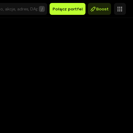
/
Połącz portfel
Boost