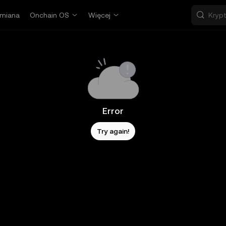
miana
Onchain OS
Więcej
Error
Try again!