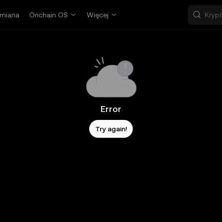
miana
Onchain OS
Więcej
Error
Try again!