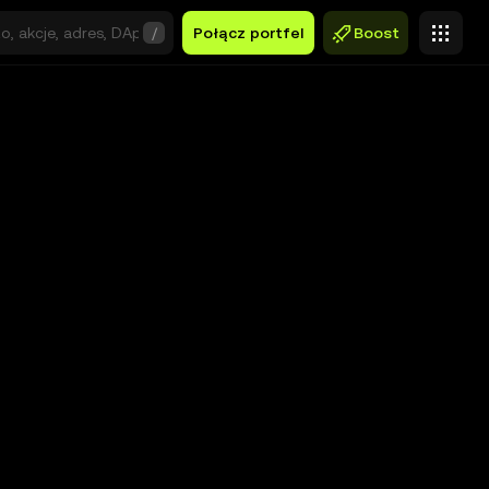
/
Połącz portfel
Boost