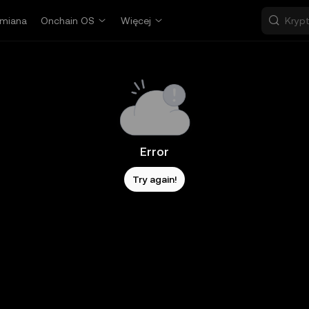
miana
Onchain OS
Więcej
Error
Try again!