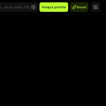
/
Połącz portfel
Boost