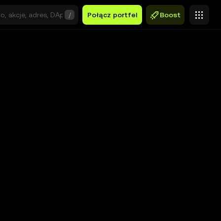
/
Połącz portfel
Boost