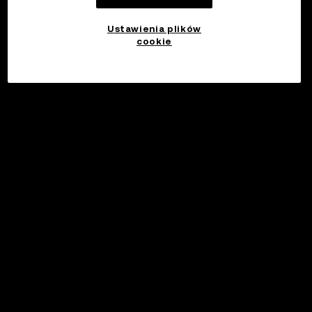
Ustawienia plików
cookie
©2017 - 2026 WEB3.OKX.COM
Polski/USD