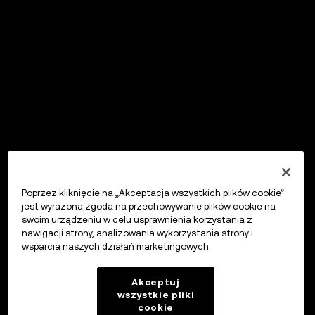
Poprzez kliknięcie na „Akceptacja wszystkich plików cookie”
jest wyrażona zgoda na przechowywanie plików cookie na
swoim urządzeniu w celu usprawnienia korzystania z
nawigacji strony, analizowania wykorzystania strony i
wsparcia naszych działań marketingowych.
Akceptuj
wszystkie pliki
cookie