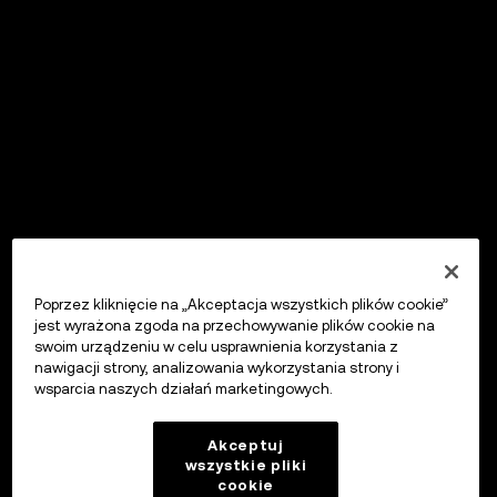
Poprzez kliknięcie na „Akceptacja wszystkich plików cookie”
jest wyrażona zgoda na przechowywanie plików cookie na
swoim urządzeniu w celu usprawnienia korzystania z
nawigacji strony, analizowania wykorzystania strony i
wsparcia naszych działań marketingowych.
Akceptuj
wszystkie pliki
cookie