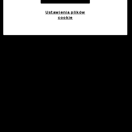
Ustawienia plików
cookie
©2017 - 2026 WEB3.OKX.COM
Polski/USD