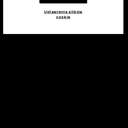
Ustawienia plików
cookie
©2017 - 2026 WEB3.OKX.COM
Polski/USD