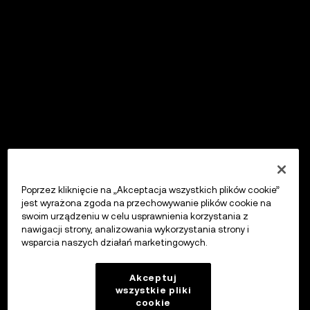
Poprzez kliknięcie na „Akceptacja wszystkich plików cookie”
jest wyrażona zgoda na przechowywanie plików cookie na
swoim urządzeniu w celu usprawnienia korzystania z
nawigacji strony, analizowania wykorzystania strony i
wsparcia naszych działań marketingowych.
Akceptuj
wszystkie pliki
cookie