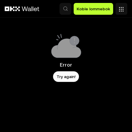
Hopp over til hovedinnhold
Koble lommebok
Error
Try again!