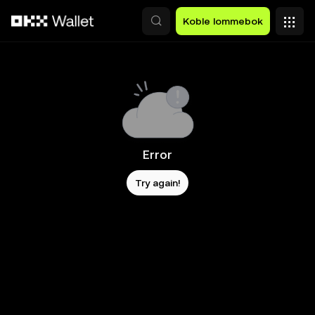
Hopp over til hovedinnhold
Koble lommebok
Error
Try again!