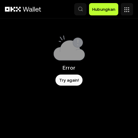
Lewati ke konten utama
Hubungkan
Error
Try again!