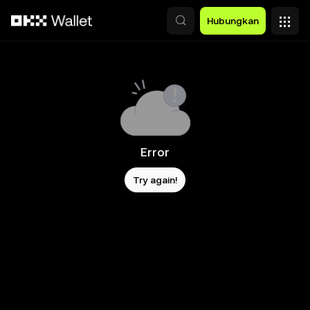
Lewati ke konten utama
Hubungkan
Error
Try again!